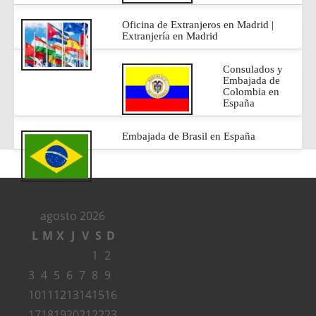
Oficina de Extranjeros en Madrid |
Extranjería en Madrid
Consulados y
Embajada de
Colombia en
España
Embajada de Brasil en España
agosto 2026
L
M
X
J
V
S
D
1
2
3
4
5
6
7
8
9
10
11
12
13
14
15
16
17
18
19
20
21
22
23